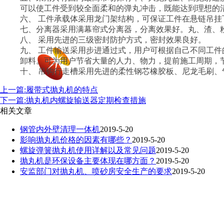
可以使工件受到较全面柔和的弹丸冲击，既能达到理想
六、 工件承载体采用龙门架结构，可保证工件在悬链
七、分离器采用满幕帘式分离器，分离效果好。丸、渣
八、 采用先进的三级密封防护方式，密封效果良好。
九、 工件输送采用步进通过式，用户可根据自己不同工
卸料。可为用户节省大量的人力、物力，提前施工周
电
十、 吊钩行走槽采用先进的柔性钢芯橡胶板、尼龙毛刷
上一篇:履带式抛丸机的特点
COPYRIGHT © 2009-2017. 苏州博特亚机械有限公司
下一篇:抛丸机内螺旋输送器定期检查措施
江
相关文章
抛丸强化、喷丸强化专业设备及方案供应商
C
钢管内外壁清理一体机
2019-5-20
影响抛丸机价格的因素有哪些？
2019-5-20
号
螺旋弹簧抛丸机使用详解以及常见问题
2019-5-20
抛丸机是环保设备主要体现在哪方面？
2019-5-20
安监部门对抛丸机、喷砂房安全生产的要求
2019-5-20