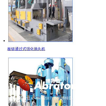
板链通过式强化抛丸机
电
COPYRIGHT © 2009-2017. 苏州博特亚机械有限公司
江