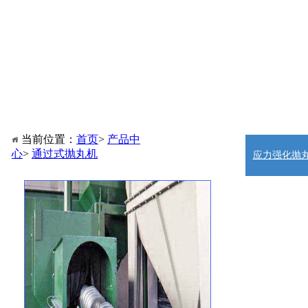
当前位置：
首页
>
产品中
心
>
通过式抛丸机
应力强化抛