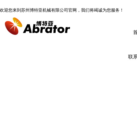
欢迎您来到苏州博特亚机械有限公司官网，我们将竭诚为您服务！
联