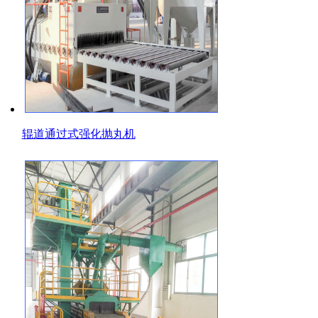
辊道通过式强化抛丸机